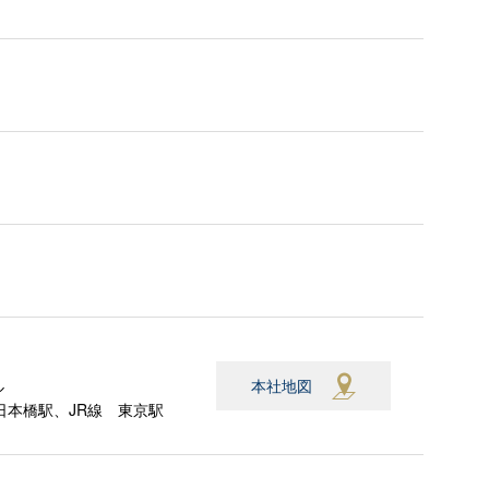
本社地図
ル
日本橋駅、JR線 東京駅