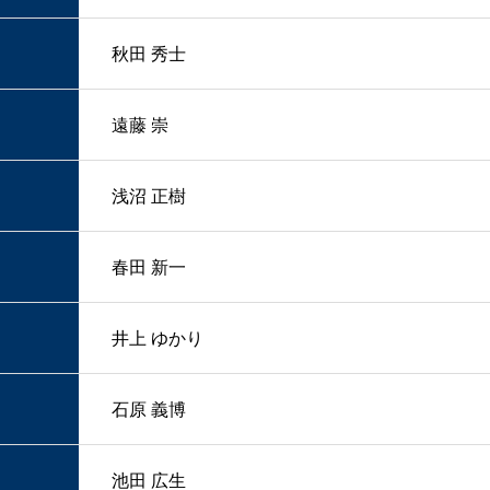
秋田 秀士
遠藤 崇
浅沼 正樹
春田 新一
井上 ゆかり
石原 義博
池田 広生