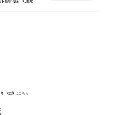
地下鉄空港線 祇園駅
5号 標識は
こちら
号
号