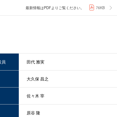
最新情報はPDFよりご覧ください。
76KB
役員
田代 雅実
大久保 昌之
佐々木 宰
原谷 隆