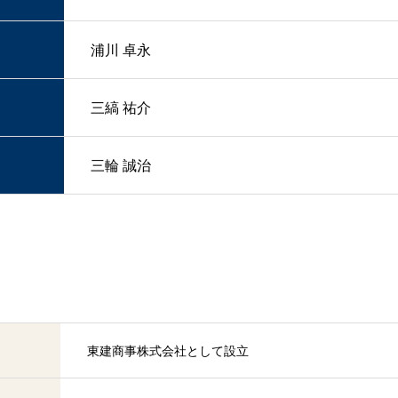
浦川 卓永
三縞 祐介
三輪 誠治
東建商事株式会社として設立